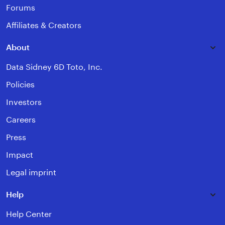
Forums
Affiliates & Creators
About
Data Sidney 6D Toto, Inc.
Policies
Investors
Careers
Press
Impact
Legal imprint
Help
Help Center