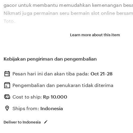
gacor untuk membantu memudahkan kemenangan besar
Nikmati juga permainan seru bermain slot online bersa
Toto.
Learn more about this item
BSitus paling saik, paling terpercaya dan pasti gampan
murah juga tapi cuan banyak.
Kebijakan pengiriman dan pengembalian
Pesan hari ini dan akan tiba pada:
Oct 21-28
Pengembalian dan penukaran tidak diterima
Cost to ship:
Rp
10.000
Ships from:
Indonesia
Deliver to Indonesia