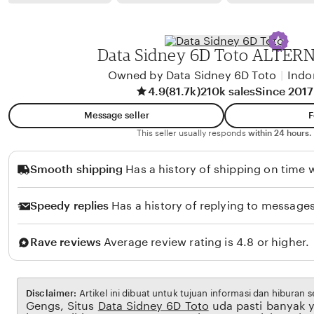
y
A
n
Data Sidney 6D Toto ALTER
g
Owned by Data Sidney 6D Toto
|
Indo
e
4.9
(81.7k)
210k sales
Since 2017
l
Message seller
F
i
This seller usually responds
within 24 hours.
n
e
Smooth shipping
Has a history of shipping on time w
Speedy replies
Has a history of replying to messages
Rave reviews
Average review rating is 4.8 or higher.
Disclaimer:
Artikel ini dibuat untuk tujuan informasi dan hiburan 
Gengs, Situs
Data Sidney 6D Toto
uda pasti banyak ya