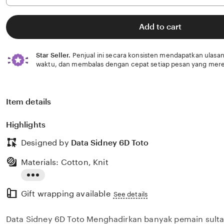
Add to cart
Star Seller.
Penjual ini secara konsisten mendapatkan ulasan
waktu, dan membalas dengan cepat setiap pesan yang mere
Item details
Highlights
Designed by
Data Sidney 6D Toto
Materials: Cotton, Knit
Read
Gift wrapping available
the
See details
full
Data Sidney 6D Toto Menghadirkan banyak pemain sulta
description