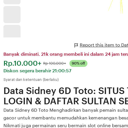
Report this item to D
Banyak diminati. 21k orang membeli ini dalam 24 jam tera
Harga:
Rp.10.000+
Normal:
Rp 100.000+
90% off
Diskon segera berahir
21:00:57
Syarat dan ketentuan (berlaku)
Data Sidney 6D Toto: SITU
LOGIN & DAFTAR SULTAN 
Data Sidney 6D Toto Menghadirkan banyak pemain sulta
gacor untuk membantu memudahkan kemenangan besar
Nikmati juga permainan seru bermain slot online bersa