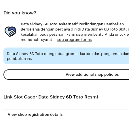
Did you know?
Data Sidney 6D Toto Aslternatif Perlindungan Pembelian
Berbelanja dengan percaya diri di Data Sidney 6D Toto Slot, 
kesalahan pada pesanan, kami siap membantu Anda untuk 
memenuhi syarat —
see program terms
Data Sidney 6D Toto mengimbangi emisi karbon dari pengiriman d
pembelian ini.
View additional shop policies
Link Slot Gacor Data Sidney 6D Toto Resmi
View shop registration details