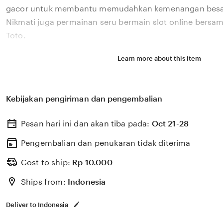
gacor untuk membantu memudahkan kemenangan besar
Nikmati juga permainan seru bermain slot online bersa
Toto.
Learn more about this item
BSitus paling saik, paling terpercaya dan pasti gampan
murah juga tapi cuan banyak.
Kebijakan pengiriman dan pengembalian
Pesan hari ini dan akan tiba pada:
Oct 21-28
Pengembalian dan penukaran tidak diterima
Cost to ship:
Rp
10.000
Ships from:
Indonesia
Deliver to Indonesia