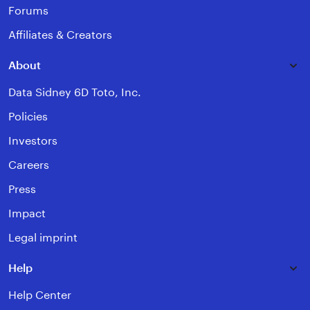
Forums
Affiliates & Creators
About
Data Sidney 6D Toto, Inc.
Policies
Investors
Careers
Press
Impact
Legal imprint
Help
Help Center