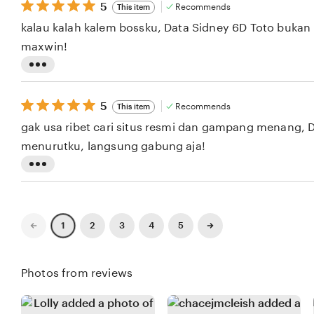
5
r
5
Recommends
This item
s
out
e
kalau kalah kalem bossku, Data Sidney 6D Toto bukan k
of
t
5
v
maxwin!
i
stars
i
n
L
e
g
i
w
5
r
5
Recommends
This item
s
out
b
e
gak usa ribet cari situs resmi dan gampang menang, 
of
t
y
5
v
menurutku, langsung gabung aja!
i
stars
Y
i
n
L
o
e
g
i
s
w
r
s
h
b
Previous
Next
e
2
3
4
5
1
t
page
page
i
y
v
i
A
i
n
Photos from reviews
l
e
g
e
w
r
x