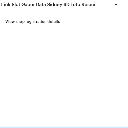
Link Slot Gacor Data Sidney 6D Toto Resmi
View shop registration details