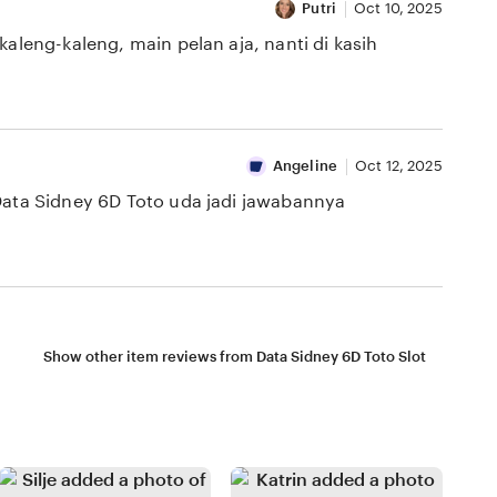
Putri
Oct 10, 2025
aleng-kaleng, main pelan aja, nanti di kasih
Angeline
Oct 12, 2025
Data Sidney 6D Toto uda jadi jawabannya
Show other item reviews from Data Sidney 6D Toto Slot