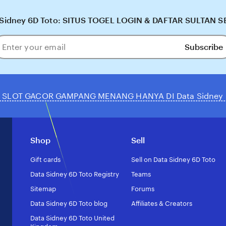
 Sidney 6D Toto: SITUS TOGEL LOGIN & DAFTAR SULTAN 
Subscribe
ter
our
ail
 SLOT GACOR GAMPANG MENANG HANYA DI Data Sidney 6
Shop
Sell
Gift cards
Sell on Data Sidney 6D Toto
Data Sidney 6D Toto Registry
Teams
Sitemap
Forums
Data Sidney 6D Toto blog
Affiliates & Creators
Data Sidney 6D Toto United