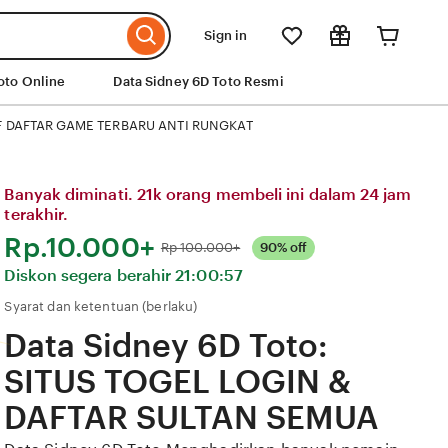
Sign in
oto Online
Data Sidney 6D Toto Resmi
TIF DAFTAR GAME TERBARU ANTI RUNGKAT
Banyak diminati. 21k orang membeli ini dalam 24 jam
terakhir.
Harga:
Rp.10.000+
Normal:
Rp 100.000+
90% off
Diskon segera berahir
21:00:57
Syarat dan ketentuan (berlaku)
Data Sidney 6D Toto:
SITUS TOGEL LOGIN &
DAFTAR SULTAN SEMUA