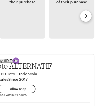
Toto ALTERNATIF
 6D Toto
|
Indonesia
sales
Since 2017
Follow shop
ponds
within 24 hours.