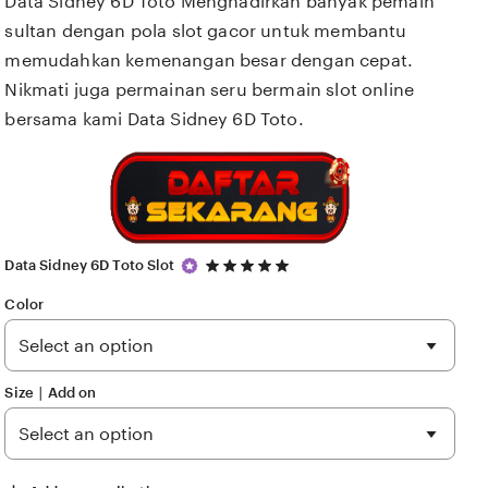
Data Sidney 6D Toto Menghadirkan banyak pemain
sultan dengan pola slot gacor untuk membantu
memudahkan kemenangan besar dengan cepat.
Nikmati juga permainan seru bermain slot online
bersama kami Data Sidney 6D Toto.
5
Data Sidney 6D Toto Slot
out
of
Color
5
stars
Size ∣ Add on