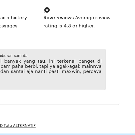
as a history
Rave reviews
Average review
messages
rating is 4.8 or higher.
 hiburan semata.
 banyak yang tau, ini terkenal banget di
am paha berbi, tapi ya agak-agak mainnya
 dan santai aja nanti pasti maxwin, percaya
6D Toto ALTERNATIF