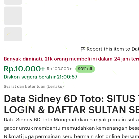
Report this item to D
Banyak diminati. 21k orang membeli ini dalam 24 jam tera
Harga:
Rp.10.000+
Normal:
Rp 100.000+
90% off
Diskon segera berahir
21:00:57
Syarat dan ketentuan (berlaku)
Data Sidney 6D Toto: SITU
LOGIN & DAFTAR SULTAN 
Data Sidney 6D Toto Menghadirkan banyak pemain sulta
gacor untuk membantu memudahkan kemenangan besar
Nikmati juga permainan seru bermain slot online bersa