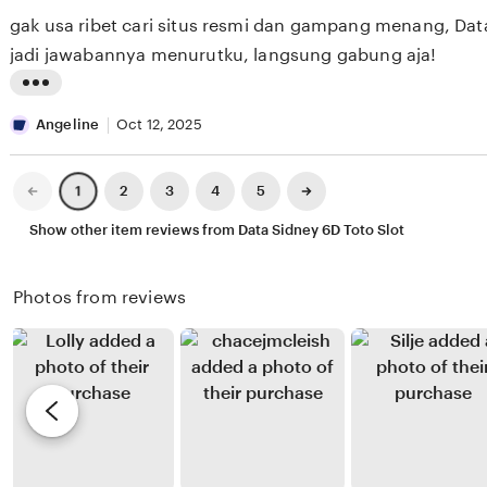
h
e
i
of
gak usa ribet cari situs resmi dan gampang menang, Dat
5
i
w
n
stars
jadi jawabannya menurutku, langsung gabung aja!
b
g
y
r
L
A
e
i
Angeline
Oct 12, 2025
l
v
s
e
i
t
Previous
Next
2
3
4
5
1
page
page
x
e
i
Show other item reviews from Data Sidney 6D Toto Slot
w
n
b
g
Photos from reviews
y
r
P
e
u
v
t
i
r
e
i
w
b