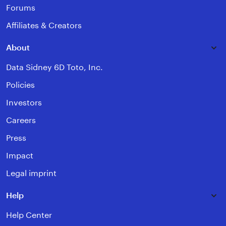
Forums
Affiliates & Creators
About
Data Sidney 6D Toto, Inc.
Policies
Investors
Careers
Press
Impact
Legal imprint
Help
Help Center