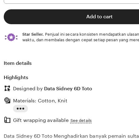
Add to cart
Star Seller.
Penjual ini secara konsisten mendapatkan ulasan
waktu, dan membalas dengan cepat setiap pesan yang mere
Item details
Highlights
Designed by
Data Sidney 6D Toto
Materials: Cotton, Knit
Read
Gift wrapping available
the
See details
full
Data Sidney 6D Toto Menghadirkan banyak pemain sulta
description