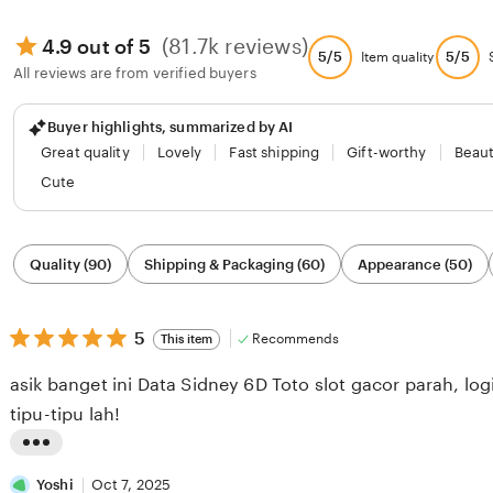
(81.7k reviews)
4.9 out of 5
5/5
5/5
Item quality
All reviews are from verified buyers
Buyer highlights, summarized by AI
Great quality
Lovely
Fast shipping
Gift-worthy
Beaut
Cute
Filter
Quality (90)
Shipping & Packaging (60)
Appearance (50)
by
category
5
5
Recommends
This item
out
of
asik banget ini Data Sidney 6D Toto slot gacor parah, l
5
stars
tipu-tipu lah!
L
i
Yoshi
Oct 7, 2025