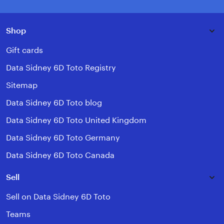
Shop
Gift cards
Data Sidney 6D Toto Registry
Sitemap
Data Sidney 6D Toto blog
Data Sidney 6D Toto United Kingdom
Data Sidney 6D Toto Germany
Data Sidney 6D Toto Canada
Sell
Sell on Data Sidney 6D Toto
Teams